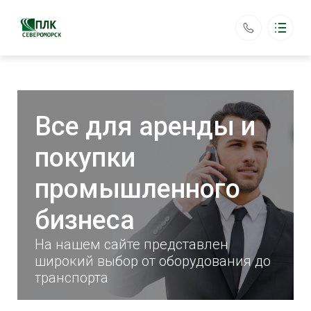
ООО «ПЛК Североморск»
Каталог
Основная навигация
Главная
Аренда оборудования
Все для аренды и
Доставка
Возврат
покупки
Контакты
plkseveromorsk@yandex.ru
промышленного
+7 (903) 187-87-78
Обратный вызов
бизнеса
На нашем сайте представлен
широкий выбор от оборудования до
транспорта