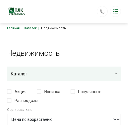
Строка навигации
Главная
Каталог
Недвижимость
ООО «ПЛК Североморск»
Каталог
Основная навигация
Главная
Аренда оборудования
Недвижимость
Доставка
Возврат
Контакты
plkseveromorsk@yandex.ru
Каталог
+7 (903) 187-87-78
Обратный вызов
Акция
Новинка
Популярные
Распродажа
Сортировать по