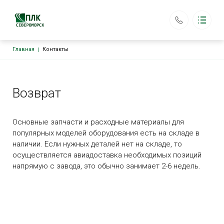
Строка навигации
Главная
Контакты
ООО «ПЛК Североморск»
Каталог
Основная навигация
Главная
Аренда оборудования
Возврат
Доставка
Возврат
Контакты
Основные запчасти и расходные материалы для
plkseveromorsk@yandex.ru
популярных моделей оборудования есть на складе в
+7 (903) 187-87-78
наличии. Если нужных деталей нет на складе, то
Обратный вызов
осуществляется авиадоставка необходимых позиций
напрямую с завода, это обычно занимает 2-6 недель.