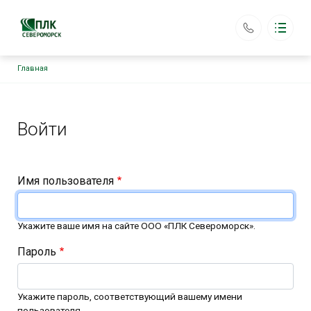
Строка навигации
Главная
ООО «ПЛК Североморск»
Каталог
Основная навигация
Главная
Главные вкладки
Аренда оборудования
Войти
Доставка
Возврат
Контакты
plkseveromorsk@yandex.ru
Имя пользователя
+7 (903) 187-87-78
Обратный вызов
Укажите ваше имя на сайте ООО «ПЛК Североморск».
Пароль
Укажите пароль, соответствующий вашему имени
пользователя.