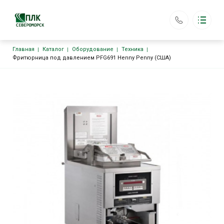
Строка навигации
Главная
Каталог
Оборудование
Техника
ООО «ПЛК Североморск»
Фритюрница под давлением PFG691 Henny Penny (США)
Каталог
Основная навигация
Главная
Аренда оборудования
Доставка
Возврат
Контакты
plkseveromorsk@yandex.ru
+7 (903) 187-87-78
Обратный вызов